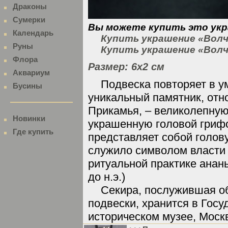
Драконы
Сумерки
Вы можете купить это укр
Календарь
Купить украшение «Волч
Руны
Купить украшение «Волчь
Флора
Размер: 6х2 см
Аквариум
Подвеска повторяет в 
Бусины
уникальный памятник, отн
Прикамья, – великолепную
Новинки
украшенную головой грифо
Где купить
представляет собой голов
служило символом власти 
ритуальной практике ананьи
до н.э.)
Секира, послужившая о
подвески, хранится в Гос
историческом музее, Моск