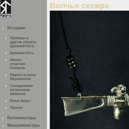
Волчья секира
История:
Лунницы и
другие обереги
Древней Руси
Древняя Русь
Финно-
угорские
племена
Европа в эпоху
Меровингов
Скандинавия
во времена
викингов
Иные миры
Прочее
Котомонстры
Мышемонстры