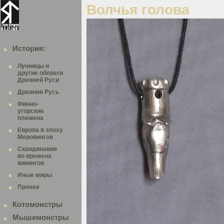
Волчья голова
История:
Лунницы и
другие обереги
Древней Руси
Древняя Русь
Финно-
угорские
племена
Европа в эпоху
Меровингов
Скандинавия
во времена
викингов
Иные миры
Прочее
Котомонстры
Мышемонстры