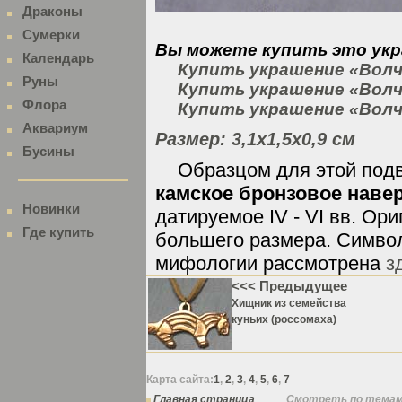
Драконы
Сумерки
Вы можете купить это укр
Календарь
Купить украшение «Волч
Руны
Купить украшение «Волч
Флора
Купить украшение «Волчь
Аквариум
Размер: 3,1х1,5х0,9 см
Бусины
Образцом для этой под
камское бронзовое наве
Новинки
датируемое IV - VI вв. Ори
Где купить
большего размера. Символ
мифологии рассмотрена
з
<<< Предыдущее
Хищник из семейства
куньих (россомаха)
Карта сайта:
1
,
2
,
3
,
4
,
5
,
6
,
7
Главная страница
Смотреть по темам