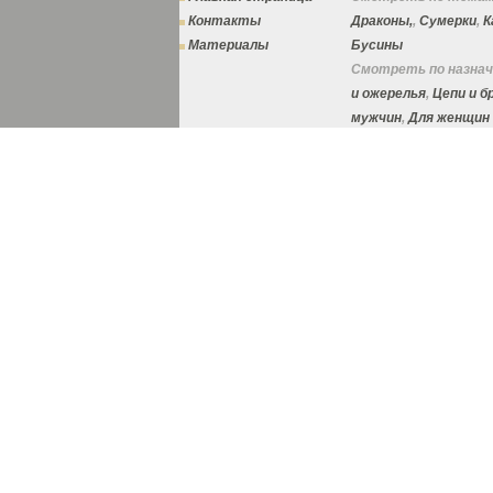
Контакты
Драконы,
,
Сумерки
,
К
Материалы
Бусины
Смотреть по назнач
и ожерелья
,
Цепи и 
мужчин
,
Для женщин