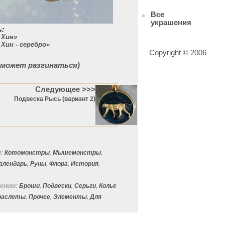
Все
украшения
ь:
 Хин»
Хин - серебро»
Copyright © 2006
и может разгинаться)
Следующее >>>
Подвеска Рысь (вариант 2)
:
Котомонстры
,
Мышемонстры
,
алендарь
,
Руны
,
Флора
,
История
,
ению:
Броши
,
Подвески
,
Серьги
,
Колье
браслеты
,
Прочее
,
Элементы
,
Для