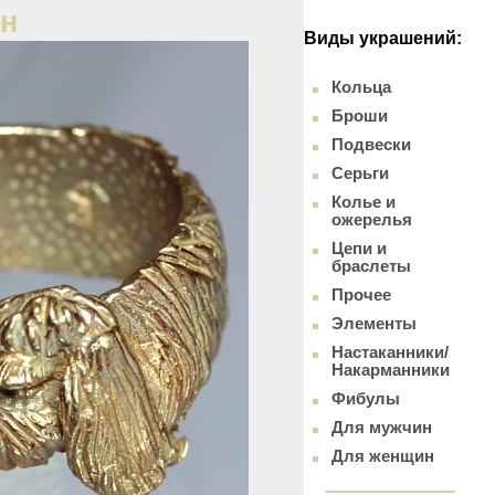
ин
Виды украшений:
Кольца
Броши
Подвески
Серьги
Колье и
ожерелья
Цепи и
браслеты
Прочее
Элементы
Настаканники/
Накарманники
Фибулы
Для мужчин
Для женщин