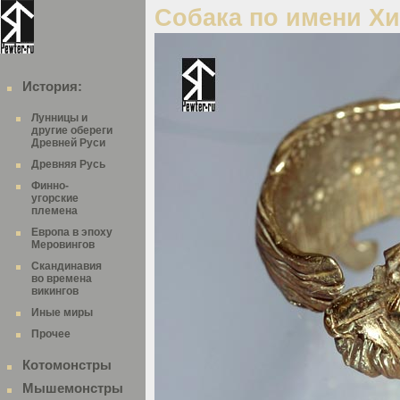
Собака по имени Х
История:
Лунницы и
другие обереги
Древней Руси
Древняя Русь
Финно-
угорские
племена
Европа в эпоху
Меровингов
Скандинавия
во времена
викингов
Иные миры
Прочее
Котомонстры
Мышемонстры