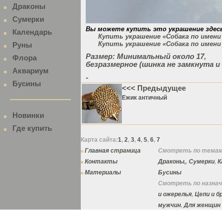
Драконы
Сумерки
Вы можете купить это украшение здес
Календарь
Купить украшение «Собака по имени
Купить украшение «Собака по имени 
Руны
Размер: Минимальный около 17,
Флора
безразмерное (шинка не замкнута 
Аквариум
-
Бусины
<<< Предыдущее
Ежик античный
Новинки
Где купить
Карта сайта:
1
,
2
,
3
,
4
,
5
,
6
,
7
Главная страница
Смотреть по темам
Контакты
Драконы,
,
Сумерки
,
К
Материалы
Бусины
Смотреть по назнач
и ожерелья
,
Цепи и 
мужчин
,
Для женщин