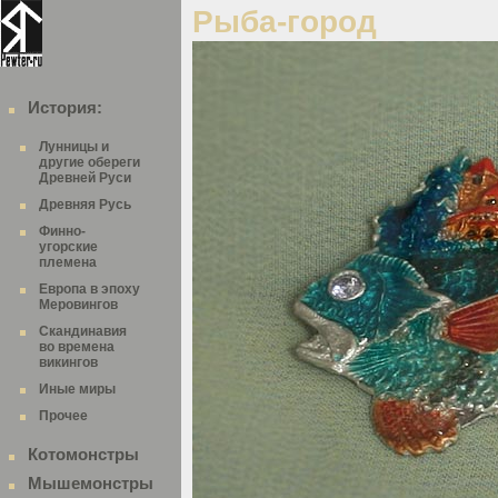
Рыба-город
История:
Лунницы и
другие обереги
Древней Руси
Древняя Русь
Финно-
угорские
племена
Европа в эпоху
Меровингов
Скандинавия
во времена
викингов
Иные миры
Прочее
Котомонстры
Мышемонстры