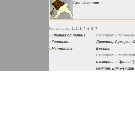
Белый кролик
Карта сайта:
1
,
2
,
3
,
4
,
5
,
6
,
7
Главная страница
Смотреть по темам
Контакты
Драконы,
,
Сумерки
,
К
Материалы
Бусины
Смотреть по назнач
и ожерелья
,
Цепи и 
мужчин
,
Для женщин