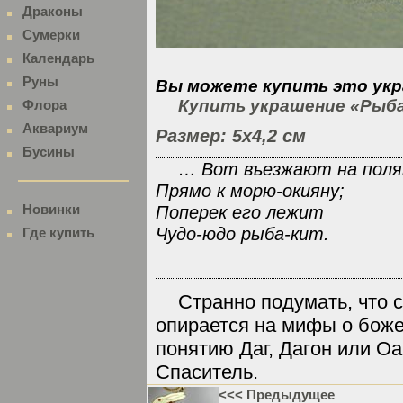
Драконы
Сумерки
Календарь
Руны
Вы можете купить это укр
Купить украшение «Рыба
Флора
Аквариум
Размер: 5х4,2 см
Бусины
… Вот въезжают на поля
Прямо к морю-окияну;
Поперек его лежит
Новинки
Чудо-юдо рыба-кит.
Где купить
Странно подумать, что 
опирается на мифы о боже
понятию Даг, Дагон или Оан
Спаситель.
<<< Предыдущее