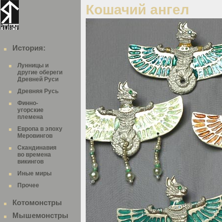
Кошачий ангел
История:
Лунницы и
другие обереги
Древней Руси
Древняя Русь
Финно-
угорские
племена
Европа в эпоху
Меровингов
Скандинавия
во времена
викингов
Иные миры
Прочее
Котомонстры
Мышемонстры