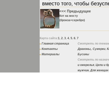
вместо того, чтобы безусп
<<< Предыдущее
Кот на мосту
(бронза+серебро)
Карта сайта:
1
,
2
,
3
,
4
,
5
,
6
,
7
Главная страница
Смотреть по темам
Контакты
Драконы,
,
Сумерки
,
К
Материалы
Бусины
Смотреть по назнач
и ожерелья
,
Цепи и 
мужчин
,
Для женщин