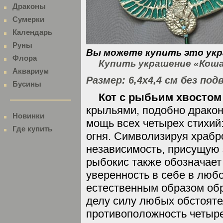
Драконы
Сумерки
Календарь
Руны
Вы можете купить это укр
Флора
Купить украшение «Коша
Аквариум
Размер: 6,4х4,4 см без под
Бусины
Кот с рыбьим хвостом
крыльями, подобно дракон
Новинки
мощь всех четырех стихий:
Где купить
огня. Символизируя храбр
независимость, присущую 
рыбокис также обозначает
уверенность в себе в любо
естественным образом обр
делу силу любых обстояте
противоположность четыре