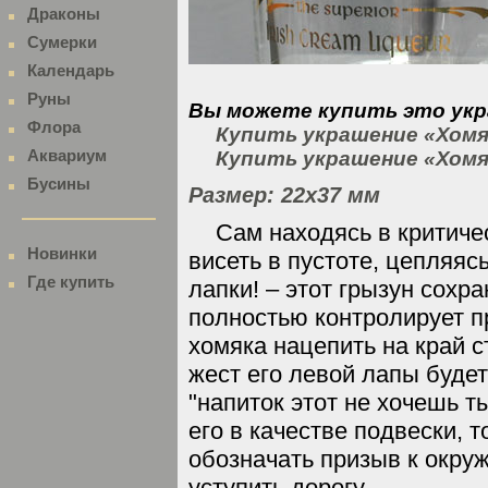
Драконы
Сумерки
Календарь
Руны
Вы можете купить это укр
Флора
Купить украшение «Хомя
Аквариум
Купить украшение «Хомя
Бусины
Размер: 22х37 мм
Сам находясь в критиче
Новинки
висеть в пустоте, цепляяс
Где купить
лапки! – этот грызун сохр
полностью контролирует п
хомяка нацепить на край с
жест его левой лапы будет
"напиток этот не хочешь ты
его в качестве подвески, т
обозначать призыв к окру
уступить дорогу.