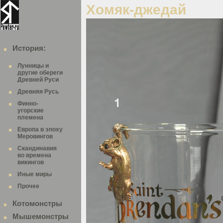
Хомяк-джедай
История:
Лунницы и
другие обереги
Древней Руси
Древняя Русь
Финно-
угорские
племена
Европа в эпоху
Меровингов
Скандинавия
во времена
викингов
Иные миры
Прочее
Котомонстры
Мышемонстры