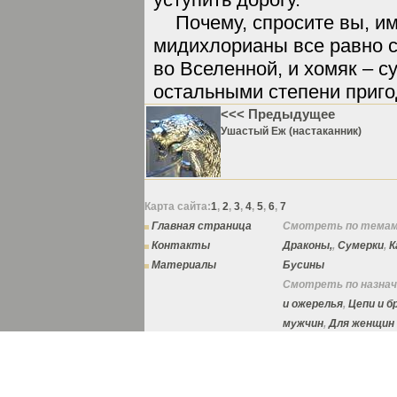
Почему, спросите вы, и
мидихлорианы все равно 
во Вселенной, и хомяк – с
остальными степени приго
<<< Предыдущее
Ушастый Еж (настаканник)
Карта сайта:
1
,
2
,
3
,
4
,
5
,
6
,
7
Главная страница
Смотреть по темам
Контакты
Драконы,
,
Сумерки
,
К
Материалы
Бусины
Смотреть по назнач
и ожерелья
,
Цепи и 
мужчин
,
Для женщин